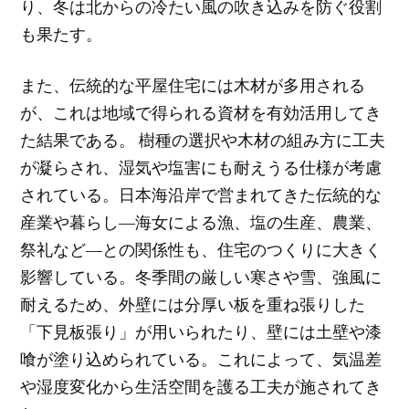
り、冬は北からの冷たい風の吹き込みを防ぐ役割
も果たす。
また、伝統的な平屋住宅には木材が多用される
が、これは地域で得られる資材を有効活用してき
た結果である。 樹種の選択や木材の組み方に工夫
が凝らされ、湿気や塩害にも耐えうる仕様が考慮
されている。日本海沿岸で営まれてきた伝統的な
産業や暮らし―海女による漁、塩の生産、農業、
祭礼など―との関係性も、住宅のつくりに大きく
影響している。冬季間の厳しい寒さや雪、強風に
耐えるため、外壁には分厚い板を重ね張りした
「下見板張り」が用いられたり、壁には土壁や漆
喰が塗り込められている。これによって、気温差
や湿度変化から生活空間を護る工夫が施されてき